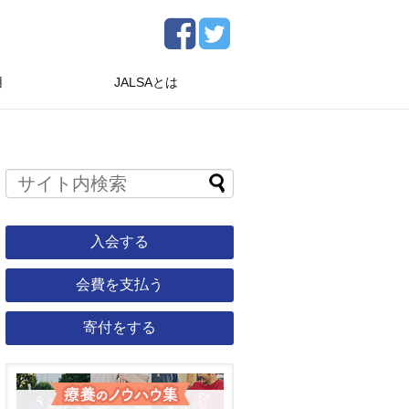
用
JALSAとは
入会する
会費を支払う
寄付をする