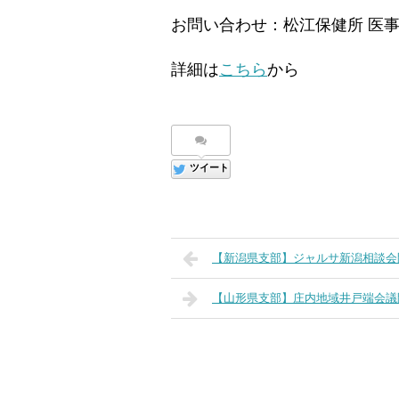
お問い合わせ：松江保健所 医事・難病
詳細は
こちら
から
ツイート
【新潟県支部】ジャルサ新潟相談会
【山形県支部】庄内地域井戸端会議