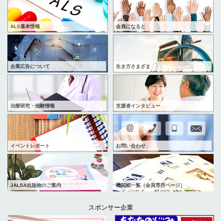
ALS基本情報
会員になると
企業広告について
生き方さまざま
治療研究・治験情報
支援者インタビュー
イベントレポート
お問い合わせ
JALSA出版物のご案内
機関紙一覧（会員専用ページ）
スポンサー企業