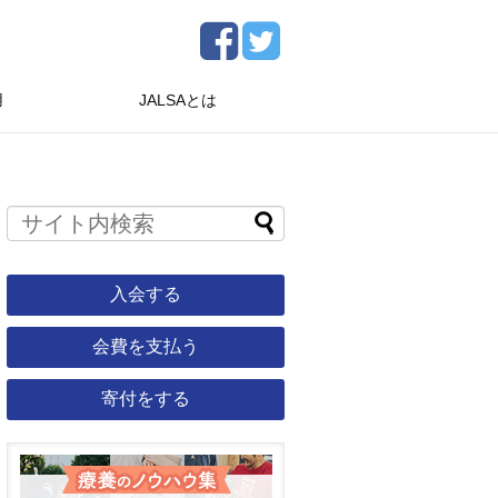
用
JALSAとは
入会する
会費を支払う
寄付をする