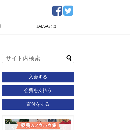
用
JALSAとは
入会する
会費を支払う
寄付をする