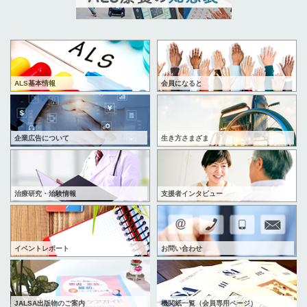
ALS基本情報
会員になると
企業広告について
生き方さまざま
治療研究・治験情報
支援者インタビュー
イベントレポート
お問い合わせ
JALSA出版物のご案内
機関紙一覧（会員専用ページ）