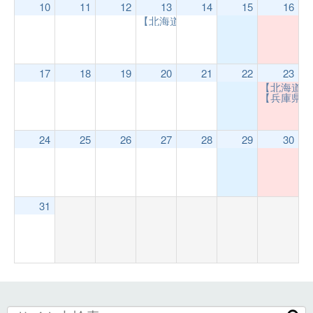
10
11
12
13
14
15
16
【北海道支部】ALS患者・家族の相
17
18
19
20
21
22
23
【北海道支
【兵庫県支
24
25
26
27
28
29
30
31