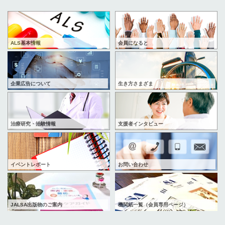
ALS基本情報
会員になると
企業広告について
生き方さまざま
治療研究・治験情報
支援者インタビュー
イベントレポート
お問い合わせ
JALSA出版物のご案内
機関紙一覧（会員専用ページ）