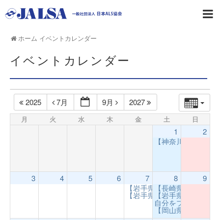
ホーム
イベントカレンダー
イベントカレンダー
2025
7月
9月
2027
月
火
水
木
金
土
日
1
2
【神奈川県支部】
3
4
5
6
7
8
9
【岩手県支部】ALS当事者
【長崎県支部】 
【岩手県支部】交流会開催
【岩手県支部】療
1
自分をプレゼン！ Vol
【岡山県支部】茶