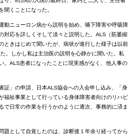
なり、8日間の入院の最終日、家内と二人で、主任看
を聞くことになった。
運動ニューロン病から説明を始め、嚥下障害や呼吸障
の対応を詳しくそして淡々と説明した。ALS（筋萎縮
のときはじめて聞いたが、病状が進行した様子は以前
った。しかし私は主治医の説明を心静かに聞いた。私
い。ALS患者になったことに現実感がなく、他人事の
者証」の申請、日本ALS協会への入会申し込み、「身
が福祉事業として行っている身体障害者向けのリハビ
るで日常の作業を行うかのように逐次、事務的に済ま
問題として自覚したのは、診断後１年余り経ってから