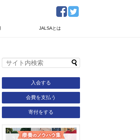
用
JALSAとは
入会する
会費を支払う
寄付をする