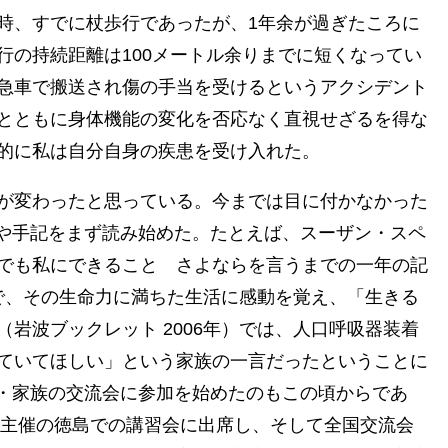
時、すでに杖歩行であったが、1年余が過ぎたころに
行の持続距離は100メートル余りまでに短くなってい
急車で搬送され傷の手当を受けるというアクシデント
とともに身体機能の変化を否応なく直視せざるを得な
的に私は自分自身の疾患を受け入れた。
が変わったと思っている。今までは目に付かなかった
作や手記をまず読み始めた。たとえば、スーザン・スペ
でも私にできること さよならを言うまでの一年の記
んで、その生命力に満ちた生活に感動を覚え、「生きる
岩波ブックレット 2006年）では、人口呼吸器装着
ていてほしい」という家族の一言だったということに
者・家族の交流会に参加を始めたのもこの頃からであ
S協会主催の徳島での講習会に出席し、そして全国交流会