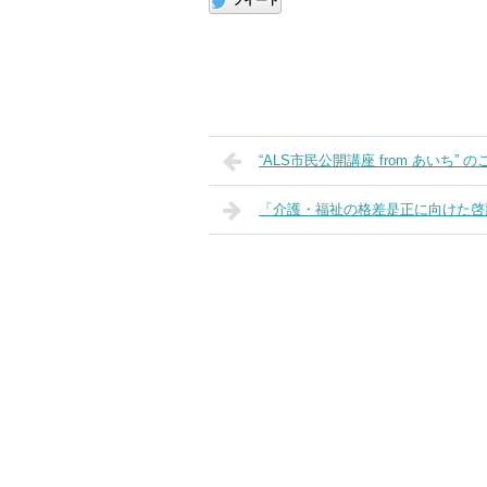
ツイート
“ALS市民公開講座 from あいち” 
「介護・福祉の格差是正に向けた啓