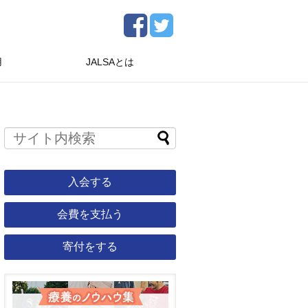
用
JALSAとは
入会する
会費を支払う
寄付をする