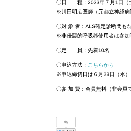
〇日 程：2023年７月1日（土）
※川田明広医師（元都立神経病
〇対 象 者：ALS確定診断間も
※非侵襲的呼吸器使用者は参加
〇定 員：先着10名
〇申込方法：
こちらから
※申込締切日は６月28日（水）
〇参 加 費：会員無料（非会員で