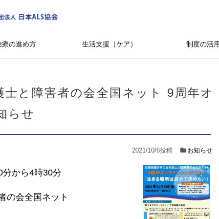
治療の進め方
生活支援（ケア）
制度の活
護士と障害者の会全国ネット 9周年オ
知らせ
2021/10/6
投稿
お知らせ
0分から4時30分
者の会全国ネット