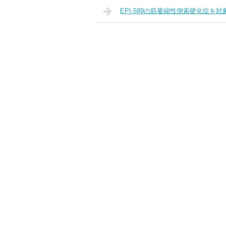
EPI-589の筋萎縮性側索硬化症を対