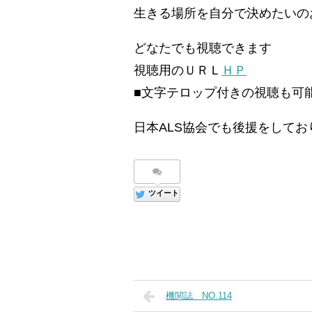
生きる場所を自分で決めたいの
どなたでも視聴できます
視聴用のＵＲＬ
ＨＰ
■文字テロップ付きの視聴も可
日本ALS協会でも後援をして
ツイート
機関誌 NO.114