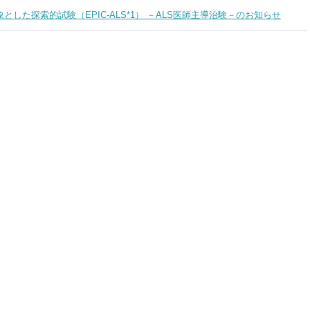
象とした探索的試験（EPIC-ALS*1） －ALS医師主導治験－のお知らせ