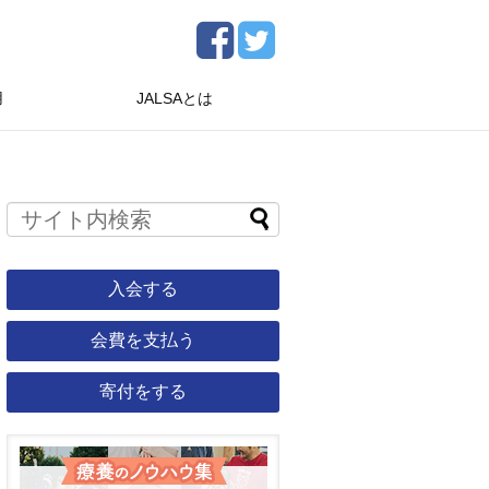
用
JALSAとは
入会する
会費を支払う
寄付をする