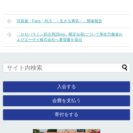
写真展「Face・ALS ～生きる勇気～」開催報告
「ロゼバラミン筋注用25mg」限定出荷について厚生労働省お
よびエーザイ株式会社へ要望書を提出
入会する
会費を支払う
寄付をする